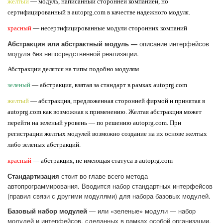
желтый
— модуль, написанный сторонней компанией, но
сертифицированный в autoprg.com в качестве надежного модуля.
красный
— несертифицированные модули сторонних компаний
Абстракция или абстрактный модуль —
описание интерфейсов
модуля без непосредственной реализации.
Абстракции делятся на типы подобно модулям
зеленый
— абстракция, взятая за стандарт в рамках autoprg.com
желтый
— абстракция, предложенная сторонней фирмой и принятая в
autoprg.com как возможная к применению. Желтая абстракция может
перейти на зеленый уровень — по решению autoprg.com. При
регистрации желтых модулей возможно создание на их основе желтых
либо зеленых абстракций.
красный
— абстракция, не имеющая статуса в autoprg.com
Стандартизация
стоит во главе всего метода
автопрограммирования. Вводится набор стандартных интерфейсов
(правил связи с другими модулями) для набора базовых модулей.
Базовый набор модулей
— или «зеленые» модули — набор
модулей и интерфейсов, сделанных в рамках особой организации,