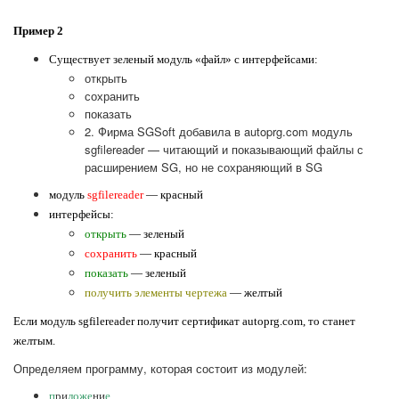
Пример 2
Существует зеленый модуль «файл» с интерфейсами:
открыть
сохранить
показать
2. Фирма SGSoft добавила в autoprg.com модуль
sgfilereader — читающий и показывающий файлы с
расширением SG, но не сохраняющий в SG
модуль
sgfilereader
— красный
интерфейсы:
открыть
— зеленый
сохранить
— красный
показать
— зеленый
получить элементы чертежа
— желтый
Если модуль sgfilereader получит сертификат autoprg.com, то станет
желтым.
Определяем программу, которая состоит из модулей:
п
ри
ложе
ни
е