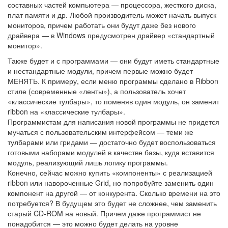
составных частей компьютера — процессора, жесткого диска,
плат памяти и др. Любой производитель может начать выпуск
мониторов, причем работать они будут даже без нового
драйвера — в Windows предусмотрен драйвер «стандартный
монитор».
Также будет и с программами — они будут иметь стандартные
и нестандартные модули, причем первые можно будет
МЕНЯТЬ. К примеру, если меню программы сделано в Ribbon
стиле (современные «ленты»), а пользователь хочет
«классические тулбары», то поменяв один модуль, он заменит
ribbon на «классические тулбары».
Программистам для написания новой программы не придется
мучаться с пользовательским интерфейсом — теми же
тулбарами или гридами — достаточно будет воспользоваться
готовыми наборами модулей в качестве базы, куда вставится
модуль, реализующий лишь логику программы.
Конечно, сейчас можно купить «компоненты» с реализацией
ribbon или навороченные Grid, но попробуйте заменить один
компонент на другой — от конкурента. Сколько времени на это
потребуется? В будущем это будет не сложнее, чем заменить
старый CD-ROM на новый. Причем даже программист не
понадобится — это можно будет делать на уровне