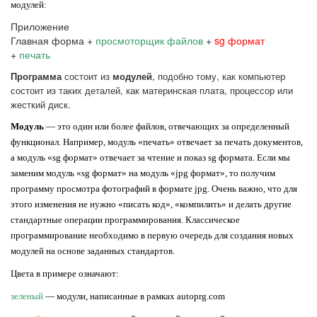
модулей:
Приложение
Главная форма +
просмоторщик файлов
+
sg формат
+
печать
Программа
состоит из
модулей
, подобно тому, как компьютер
состоит из таких деталей, как материнская плата, процессор или
жесткий диск.
Модуль
— это один или более файлов, отвечающих за определенный
функционал. Например, модуль «печать» отвечает за печать документов,
а модуль «sg формат» отвечает за чтение и показ sg формата. Если мы
заменим модуль «sg формат» на модуль «jpg формат», то получим
программу просмотра фотографий в формате jpg. Очень важно, что для
этого изменения не нужно «писать код», «компилить» и делать другие
стандартные операции программирования. Классическое
программирование необходимо в первую очередь для создания новых
модулей на основе заданных стандартов.
Цвета в примере означают:
зеленый
— модули, написанные в рамках autoprg.com