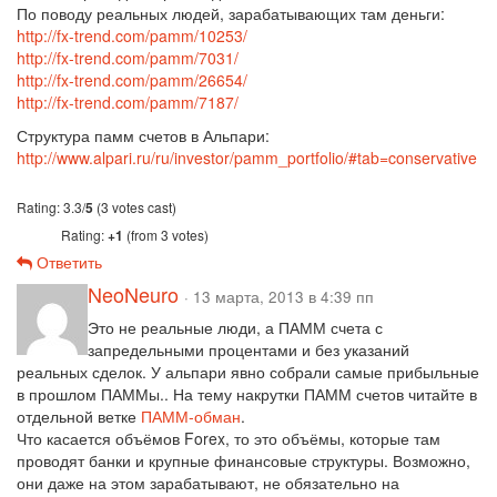
По поводу реальных людей, зарабатывающих там деньги:
http://fx-trend.com/pamm/10253/
http://fx-trend.com/pamm/7031/
http://fx-trend.com/pamm/26654/
http://fx-trend.com/pamm/7187/
Структура памм счетов в Альпари:
http://www.alpari.ru/ru/investor/pamm_portfolio/#tab=conservative
Rating: 3.3/
5
(3 votes cast)
Rating:
+1
(from 3 votes)
Ответить
NeoNeuro
· 13 марта, 2013 в 4:39 пп
Это не реальные люди, а ПАММ счета с
запредельными процентами и без указаний
реальных сделок. У альпари явно собрали самые прибыльные
в прошлом ПАММы.. На тему накрутки ПАММ счетов читайте в
отдельной ветке
ПАММ-обман
.
Что касается объёмов Forex, то это объёмы, которые там
проводят банки и крупные финансовые структуры. Возможно,
они даже на этом зарабатывают, не обязательно на