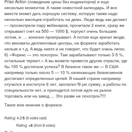
Prise Action (поведение цены без индикаторов) и еще
несколько моментов. А также новостной календарь. И все
вместе может дать хорошую систему, которую также надо
несколько месяцев отработать на демо. Люди ведь как делают
— просмотрели пару вебинаров, прочитали 2 книги, сразу же
открывают счет на 500 — 1000 $, торгуют очень большим
лотом, и …. конечно проигрывают. А потом еще кричат везде,
что виноваты диллинговые центры, на форексе заработать
нельзя и т.д. А ведь никто и не говорит, что будет очень легко.
6) «Форекс — это лохотрон. Там зарабатывают только 3-5 %,
остальные теряют.» А вы можете привести другие отрасли, где
бы 100 % достигали успеха? В бизнесе такое же — В США
например только около 5 — 10 % начинающих бизнесменов
достигают определенных целей. В нашей стране например
отучился в институте 6 лет. заплатил N-ую сумму, а работы по
специальности нет, и приходится потом идти на рынок
торговать или на завод…. Это разве не лохотрон?!!!
Такое мое мнение о форексе.
Rating: 4.2/
5
(6 votes cast)
Rating:
+6
(from 8 votes)