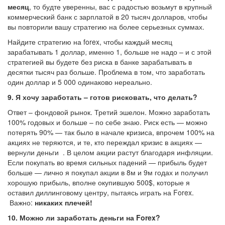
месяц
, то будте уверенны, вас с радостью возьмут в крупный
коммерческий банк с зарплатой в 20 тысяч долларов, чтобы
вы повторили вашу стратегию на более серьезных суммах.
Найдите стратегию на forex, чтобы каждый месяц
зарабатывать 1 доллар, именно 1, больше не надо – и с этой
стратегией вы будете без риска в банке зарабатывать в
десятки тысяч раз больше. Проблема в том, что заработать
один доллар и 5 000 одинаково нереально.
9.
Я хочу заработать – готов рисковать, что делать?
Ответ – фондовой рынок. Третий эшелон. Можно заработать
100% годовых и больше – по себе знаю. Риск есть — можно
потерять 90% — так было в начале кризиса, впрочем 100% на
акциях не теряются, и те, кто переждал кризис в акциях —
вернули деньги . В целом акции растут благодаря инфляции.
Если покупать во время сильных падений — прибыль будет
больше — лично я покупал акции в 8м и 9м годах и получил
хорошую прибыль, вполне окупившую 500$, которые я
оставил диллинговому центру, пытаясь играть на Forex.
Важно:
никаких плечей!
10.
Можно ли заработать деньги на
Forex?