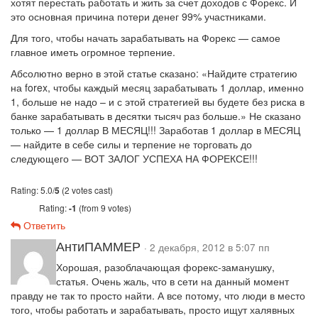
хотят перестать работать и жить за счет доходов с Форекс. И
это основная причина потери денег 99% участниками.
Для того, чтобы начать зарабатывать на Форекс — самое
главное иметь огромное терпение.
Абсолютно верно в этой статье сказано: «Найдите стратегию
на forex, чтобы каждый месяц зарабатывать 1 доллар, именно
1, больше не надо – и с этой стратегией вы будете без риска в
банке зарабатывать в десятки тысяч раз больше.» Не сказано
только — 1 доллар В МЕСЯЦ!!! Заработав 1 доллар в МЕСЯЦ
— найдите в себе силы и терпение не торговать до
следующего — ВОТ ЗАЛОГ УСПЕХА НА ФОРЕКСЕ!!!
Rating: 5.0/
5
(2 votes cast)
Rating:
-1
(from 9 votes)
Ответить
АнтиПАММЕР
· 2 декабря, 2012 в 5:07 пп
Хорошая, разоблачающая форекс-заманушку,
статья. Очень жаль, что в сети на данный момент
правду не так то просто найти. А все потому, что люди в место
того, чтобы работать и зарабатывать, просто ищут халявных