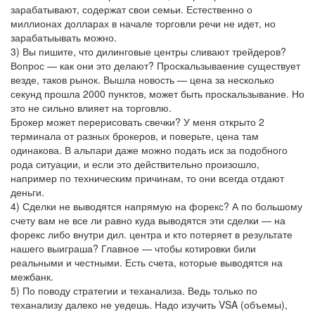
зарабатывают, содержат свои семьи. Естественно о
миллионах долларах в начале торговли речи не идет, но
зарабатыывать можно.
3) Вы пишите, что дилинговые центры сливают трейдеров?
Вопрос — как они это делают? Проскальзываение существует
везде, таков рынок. Вышла новость — цена за несколько
секунд прошла 2000 пунктов, может быть проскальзывание. Но
это не сильно влияет на торговлю.
Брокер может перерисовать свечки? У меня открыто 2
терминала от разных брокеров, и поверьте, цена там
одинакова. В альпари даже можно подать иск за подобного
рода ситуации, и если это действительно произошло,
например по техническим причинам, то они всегда отдают
деньги.
4) Сделки не выводятся напрямую на форекс? А по большому
счету вам не все ли равно куда выводятся эти сделки — на
форекс либо внутри дил. центра и кто потеряет в результате
нашего выиграша? Главное — чтобы котировки били
реальными и честными. Есть счета, которые выводятся на
межбанк.
5) По поводу стратегии и теханализа. Ведь только по
теханализу далеко не уедешь. Надо изучить VSA (объемы),