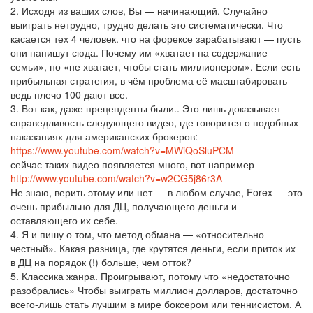
2. Исходя из ваших слов, Вы — начинающий. Случайно
выиграть нетрудно, трудно делать это систематически. Что
касается тех 4 человек. что на форексе зарабатывают — пусть
они напишут сюда. Почему им «хватает на содержание
семьи», но «не хватает, чтобы стать миллионером». Если есть
прибыльная стратегия, в чём проблема её масштабировать —
ведь плечо 100 дают все.
3. Вот как, даже преценденты были.. Это лишь доказывает
справедливость следующего видео, где говорится о подобных
наказаниях для американских брокеров:
https://www.youtube.com/watch?v=MWiQoSluPCM
сейчас таких видео появляется много, вот например
http://www.youtube.com/watch?v=w2CG5j86r3A
Не знаю, верить этому или нет — в любом случае, Forex — это
очень прибыльно для ДЦ, получающего деньги и
оставляющего их себе.
4. Я и пишу о том, что метод обмана — «относительно
честный». Какая разница, где крутятся деньги, если приток их
в ДЦ на порядок (!) больше, чем отток?
5. Классика жанра. Проигрывают, потому что «недостаточно
разобрались» Чтобы выиграть миллион долларов, достаточно
всего-лишь стать лучшим в мире боксером или теннисистом. А