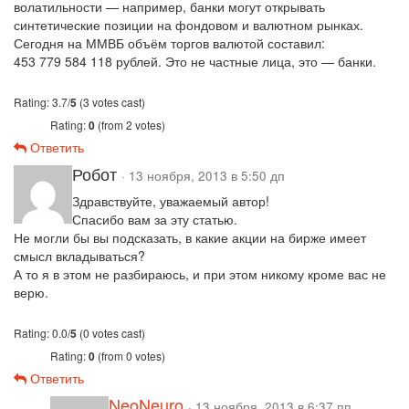
волатильности — например, банки могут открывать
синтетические позиции на фондовом и валютном рынках.
Сегодня на ММВБ объём торгов валютой составил:
453 779 584 118 рублей. Это не частные лица, это — банки.
Rating: 3.7/
5
(3 votes cast)
Rating:
0
(from 2 votes)
Ответить
Робот
· 13 ноября, 2013 в 5:50 дп
Здравствуйте, уважаемый автор!
Спасибо вам за эту статью.
Не могли бы вы подсказать, в какие акции на бирже имеет
смысл вкладываться?
А то я в этом не разбираюсь, и при этом никому кроме вас не
верю.
Rating: 0.0/
5
(0 votes cast)
Rating:
0
(from 0 votes)
Ответить
NeoNeuro
· 13 ноября, 2013 в 6:37 пп