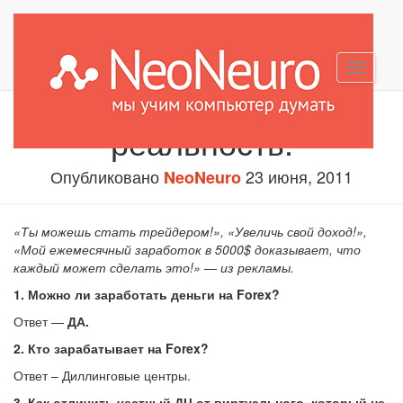
Forex – можно ли
Перекл
заработать? Мифы и
навига
реальность.
Опубликовано
23 июня, 2011
NeoNeuro
«Ты можешь стать трейдером!», «Увеличь свой доход!»,
«Мой ежемесячный заработок в 5000$ доказывает, что
каждый может сделать это!» — из рекламы.
1.
Можно ли заработать деньги на
Forex?
Ответ —
ДА.
2.
Кто зарабатывает на
Forex?
Ответ – Диллинговые центры.
3.
Как отличить честный ДЦ от виртуального, который не