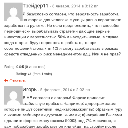
Трейдер11
· 8 января, 2014 в 3:12 пп
Я безусловно согласен, что вероятность заработка
на форекс для человека с улицы равна вероятности
заработка на рулетке. Но если предположить, что я способен
периодически вырабатывать стратегии дающие верные
инвестиции с вероятностью 50% и находить новые, в случае
когда старые будут перестовать работать, то при
сооотношений стопа к тп 1:3 я смогу зарабатывать в рамках
средств отведенных риск менеджментом ддц. Или я не прав?
Rating: 0.0/
5
(0 votes cast)
Rating:
+1
(from 1 vote)
Ответить
Игорь
· 5 февраля, 2014 в 2:02 пп
Я НЕ согласен с автором! Форекс приносит
стабильную прибыль.Например: а)програмистам
которые пишут советники ,индикаторы,скрипты; б)разным гуру
с ихними вебинарами,курсами ,книгами; в)накрайняк Вы сами
одолжите форексоману скажем 5000$ под 7% месячных, и
вам побарабану заработает он или уйдет на стройку после