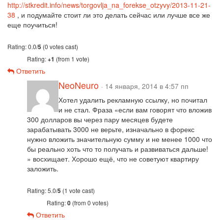
http://stkredit.info/news/torgovlja_na_forekse_otzyvy/2013-11-21-
38
, и подумайте стоит ли это делать сейчас или лучше все же
еще поучиться!
Rating: 0.0/
5
(0 votes cast)
Rating:
+1
(from 1 vote)
Ответить
NeoNeuro
· 14 января, 2014 в 4:57 пп
Хотел удалить рекламную ссылку, но почитал
и не стал. Фраза «если вам говорят что вложив
300 долларов вы через пару месяцев будете
зарабатывать 3000 не верьте, изначально в форекс
нужно вложить значительную сумму и не менее 1000 что
бы реально хоть что то получать и развиваться дальше!
» восхищает. Хорошо ещё, что не советуют квартиру
заложить.
Rating: 5.0/
5
(1 vote cast)
Rating:
0
(from 0 votes)
Ответить