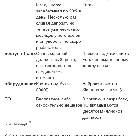
forex, иногда
Forex.
зарабатывал по 20% в
день. Несколько раз
сливал депозит, но
теперь уже несколько
месяцев у него всё ок
и он уверен, что скоро
разбогатеет.
доступ к Forex
Очень хороший
Прямое подключение к
диллинговый центр,
Forex по выделенному
высокоскоростное
каналу связи
соединение с
интернет
оборудование
Крутой ноутбук за
Нейрокомпьютер
2000$
Siemens за 1 млн. $
ПО
Бесплатное либо
В покупку и разработку
относительно дешёвое
ПО вкладываются
десятки миллионов
долларов
Кто победит?
7.
Стратегия должна учитывать особенности трейдера.