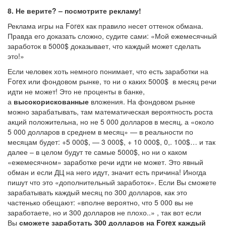
8.
Не верите? – посмотрите рекламу!
Реклама игры на Forex как правило несет оттенок обмана.
Правда его доказать сложно, судите сами: «Мой ежемесячный
заработок в 5000$ доказывает, что каждый может сделать
это!»
Если человек хоть немного понимает, что есть заработки на
Forex или фондовом рынке, то ни о каких 5000$ в месяц речи
идти не может! Это не проценты в банке,
а
высокорискованные
вложения. На фондовом рынке
можно зарабатывать, там математическая вероятность роста
акций положительна, но не 5 000 долларов в месяц, а «около
5 000 долларов в среднем в месяц» — в реальности по
месяцам будет: +5 000$, — 3 000$, + 10 000$, 0,. 100$… и так
далее – в целом будут те самые 5000$, но ни о каком
«ежемесячном» заработке речи идти не может. Это явный
обман и если ДЦ на него идут, значит есть причина! Иногда
пишут что это «дополнительный заработок». Если Вы сможете
зарабатывать каждый месяц по 300 долларов, как это
частенько обещают: «вполне вероятно, что 5 000 вы не
заработаете, но и 300 долларов не плохо..» , так вот если
Вы
сможете заработать 300 долларов на F
orex каждый