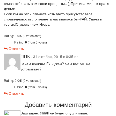
слива отбивать вам ваши проценты.:-))Причина-миром правят
деньги.
Если бы на этой планете хоть гдето присутствовала
справедливость ,то планета называлась бы-РАЙ. Удачи в
торгах!С уважением Игорь.
Rating: 0.0/
5
(0 votes cast)
Rating:
0
(from 0 votes)
Ответить
ППК
· 31 октября, 2015 в 8:35 пп
Зачем вообще Fx нужен? Чем вас МБ не
устраивает?
Rating: 0.0/
5
(0 votes cast)
Rating:
0
(from 0 votes)
Ответить
Добавить комментарий
Ваш адрес email не будет опубликован.