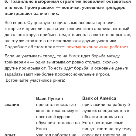
6.
Правильно выбранная стратегия позволяет оставаться
в плюсе. Проигрывают — новички, успешные трейдеры
выигрывают за счет них.
Всё верно. Существуют социальные аспекты торговли,
которые и привели к развитию технического анализа, который
давал некоторую прибыль тем, кто использовал его на рынках,
где эту же стратегию не использовали другие участники.
Подробнее об этом в заметке:
почему теханализ не работает
.
Если не учитывать спред, то на Forex идет борьба между
трейдерами — одни выигрывают ровно столько, сколько
другие проигрывают. То есть идёт борьба, и основные деньги
зарабатывают наиболее профессиональные игроки.
Встречайте участников ринга:
Вася Пупкин
Bank of America
знания
прочитал несколько
пригласили на работу 5
книг по теханализу и
лучших специалистов в
посетил 5 курсов
области торговли на
обучения торговле на
Forex, которые сами
Forex.
пишут книги на эту тему
опыт
уже год работает на
сорок лет торговли на