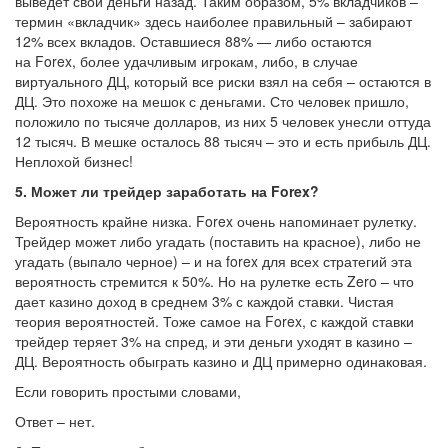
выведет свои деньги назад. Таким образом, 5% вкладчиков –
термин «вкладчик» здесь наиболее правильный – забирают
12% всех вкладов. Оставшиеся 88% — либо остаются
на Forex, более удачливым игрокам, либо, в случае
виртуального ДЦ, который все риски взял на себя – остаются в
ДЦ. Это похоже на мешок с деньгами. Сто человек пришло,
положило по тысяче долларов, из них 5 человек унесли оттуда
12 тысяч. В мешке осталось 88 тысяч – это и есть прибыль ДЦ.
Неплохой бизнес!
5.
Может ли трейдер заработать на
Forex?
Вероятность крайне низка. Forex очень напоминает рулетку.
Трейдер может либо угадать (поставить на красное), либо не
угадать (выпало черное) – и на forex для всех стратегий эта
вероятность стремится к 50%. Но на рулетке есть Zero – что
дает казино доход в среднем 3% с каждой ставки. Чистая
теория вероятностей. Тоже самое на Forex, с каждой ставки
трейдер теряет 3% на спред, и эти деньги уходят в казино –
ДЦ. Вероятность обыграть казино и ДЦ примерно одинаковая.
Если говорить простыми словами,
Ответ – нет.