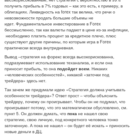
получить прибыль в 7% годовых – как это есть, к примеру, в
облигациях. Ликвидность на forex так велика, что речи о
невозможности продать большие объемы не
идет. Фундаментальное инвестирование в Forex
бессмысленно, так как валюты падают в цене из-за инфляции,
необходимо платить процент за кредитное плечо, плюс
существуют другие причины, по которым игра в Forex
практически всегда внутридневная.
Вывод –стратегия на форекс всегда высокорискованна,
подразумевает использование теханализа, и если она
приносит прибыль, то она
подойдет всем
. Никаких
«человеческих особенностей», никакой «заточки под
трейдера» здесь нет.
Так зачем же придумали идею «Стратегия должна учитывать
особенности трейдера»? Ответ прост – чтобы объяснить
трейдеру, почему он проигрывает. Чтобы он не подумал, что
проигрывает потому, что это математически обусловлено, см.
пункт 5. Он должен думать, что
пока
не нашел свою
стратегию, свою личную, под конкретного человека тонко
заточенную. А пока не нашел – он будет её искать = приносить
новые деньги в ДЦ.