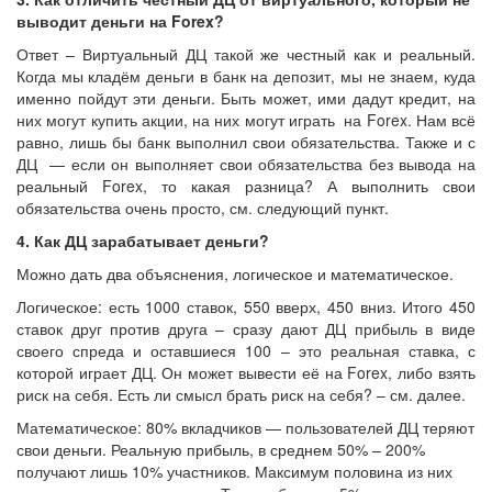
выводит деньги на
Forex?
Ответ – Виртуальный ДЦ такой же честный как и реальный.
Когда мы кладём деньги в банк на депозит, мы не знаем, куда
именно пойдут эти деньги. Быть может, ими дадут кредит, на
них могут купить акции, на них могут играть на Forex. Нам всё
равно, лишь бы банк выполнил свои обязательства. Также и с
ДЦ — если он выполняет свои обязательства без вывода на
реальный Forex, то какая разница? А выполнить свои
обязательства очень просто, см. следующий пункт.
4.
Как ДЦ зарабатывает деньги?
Можно дать два объяснения, логическое и математическое.
Логическое: есть 1000 ставок, 550 вверх, 450 вниз. Итого 450
ставок друг против друга – сразу дают ДЦ прибыль в виде
своего спреда и оставшиеся 100 – это реальная ставка, с
которой играет ДЦ. Он может вывести её на Forex, либо взять
риск на себя. Есть ли смысл брать риск на себя? – см. далее.
Математическое: 80% вкладчиков — пользователей ДЦ теряют
свои деньги. Реальную прибыль, в среднем 50% – 200%
получают лишь 10% участников. Максимум половина из них