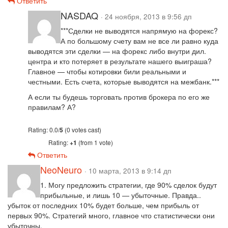
Ответить
NASDAQ
· 24 ноября, 2013 в 9:56 дп
***Сделки не выводятся напрямую на форекс?
А по большому счету вам не все ли равно куда
выводятся эти сделки — на форекс либо внутри дил.
центра и кто потеряет в результате нашего выиграша?
Главное — чтобы котировки били реальными и
честными. Есть счета, которые выводятся на межбанк.***
А если ты будешь торговать против брокера по его же
правилам? А?
Rating: 0.0/
5
(0 votes cast)
Rating:
+1
(from 1 vote)
Ответить
NeoNeuro
· 10 марта, 2013 в 9:14 дп
1. Могу предложить стратегии, где 90% сделок будут
прибыльные, и лишь 10 — убыточные. Правда..
убыток от последних 10% будет больше, чем прибыль от
первых 90%. Стратегий много, главное что статистически они
убыточны.