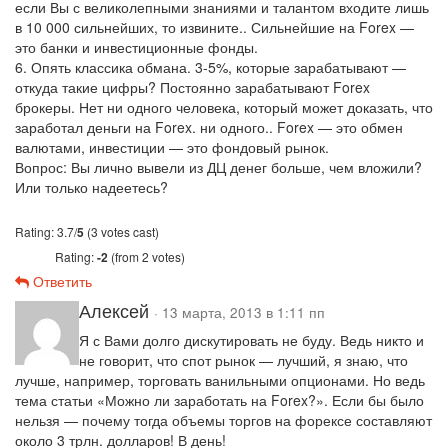
если Вы с великолепными знаниями и талантом входите лишь
в 10 000 сильнейших, то извините.. Сильнейшие на Forex —
это банки и инвестиционные фонды.
6. Опять классика обмана. 3-5%, которые зарабатывают —
откуда такие цифры? Постоянно зарабатывают Forex
брокеры. Нет ни одного человека, который может доказать, что
заработал деньги на Forex. ни одного.. Forex — это обмен
валютами, инвестиции — это фондовый рынок.
Вопрос: Вы лично вывели из ДЦ денег больше, чем вложили?
Или только надеетесь?
Rating: 3.7/
5
(3 votes cast)
Rating:
-2
(from 2 votes)
Ответить
Алексей
· 13 марта, 2013 в 1:11 пп
Я с Вами долго дискутировать не буду. Ведь никто и
не говорит, что спот рынок — лучший, я знаю, что
лучше, например, торговать ванильными опционами. Но ведь
тема статьи «Можно ли заработать на Forex?». Если бы было
нельзя — почему тогда объемы торгов на форексе составляют
около 3 трлн. долларов! В день!